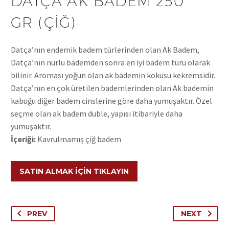
DATÇA AK BADEM 250
GR (ÇIĞ)
Datça’nın endemik badem türlerinden olan Ak Badem,
Datça’nın nurlu bademden sonra en iyi badem türü olarak
bilinir. Aroması yoğun olan ak bademin kokusu kekremsidir.
Datça’nın en çok üretilen bademlerinden olan Ak bademin
kabuğu diğer badem cinslerine göre daha yumuşaktır. Özel
seçme olan ak badem duble, yapısı itibariyle daha
yumuşaktır.
İçeriği:
Kavrulmamış çiğ badem
SATIN ALMAK İÇIN TIKLAYIN
PREV
NEXT