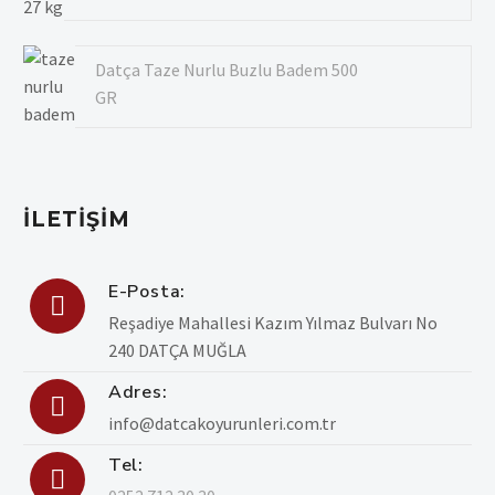
Datça Taze Nurlu Buzlu Badem 500
GR
İLETIŞIM
E-Posta:

Reşadiye Mahallesi Kazım Yılmaz Bulvarı No
240 DATÇA MUĞLA
Adres:

info@datcakoyurunleri.com.tr
Tel:
