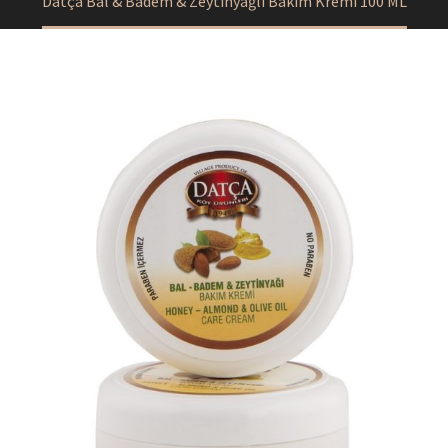
Datça Bal & Badem & Zeytinyağlı Bakım Kremi 100 ML