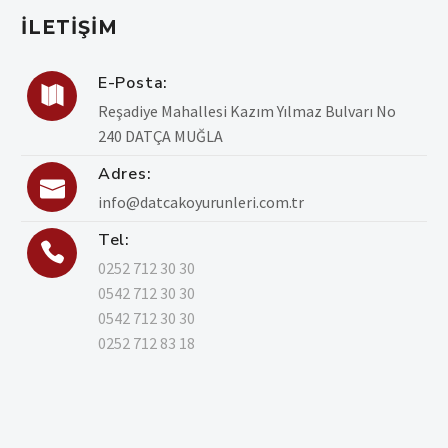
İLETIŞIM
E-Posta:

Reşadiye Mahallesi Kazım Yılmaz Bulvarı No
240 DATÇA MUĞLA
Adres:

info@datcakoyurunleri.com.tr
Tel:

0252 712 30 30
0542 712 30 30
0542 712 30 30
0252 712 83 18