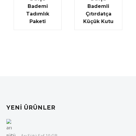
Bademi
Bademli
Tadımlık
Çıtırdatça
Paketi
Küçük Kutu
YENI ÜRÜNLER
Arı Sütü Saf 10 GR