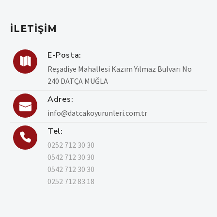
İLETIŞIM
E-Posta:

Reşadiye Mahallesi Kazım Yılmaz Bulvarı No
240 DATÇA MUĞLA
Adres:

info@datcakoyurunleri.com.tr
Tel:

0252 712 30 30
0542 712 30 30
0542 712 30 30
0252 712 83 18