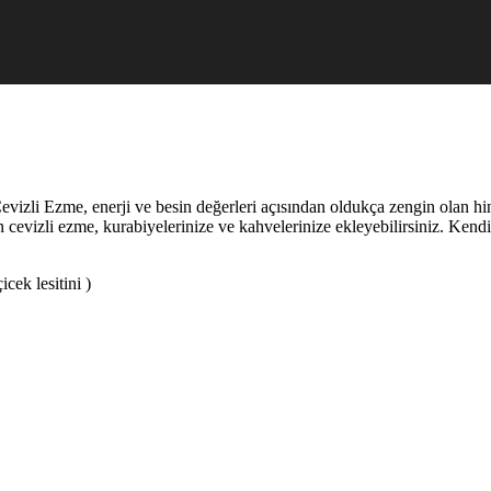
 Cevizli Ezme, enerji ve besin değerleri açısından oldukça zengin olan hi
n cevizli ezme, kurabiyelerinize ve kahvelerinize ekleyebilirsiniz. Kendi
icek lesitini )