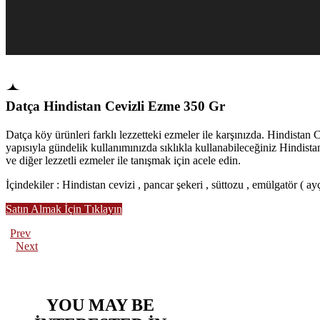
Datça Hindistan Cevizli Ezme 350 Gr
Datça köy ürünleri farklı lezzetteki ezmeler ile karşınızda. Hindistan
yapısıyla gündelik kullanımınızda sıklıkla kullanabileceğiniz Hindista
ve diğer lezzetli ezmeler ile tanışmak için acele edin.
İçindekiler : Hindistan cevizi , pancar şekeri , süttozu , emülgatör ( ayç
Satın Almak İçin Tıklayın
Prev
Next
YOU MAY BE