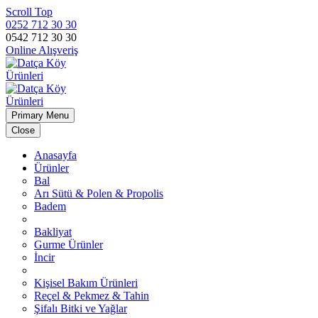
Scroll Top
0252 712 30 30
0542 712 30 30
Online Alışveriş
Primary Menu
Close
Anasayfa
Ürünler
Bal
Arı Sütü & Polen & Propolis
Badem
Bakliyat
Gurme Ürünler
İncir
Kişisel Bakım Ürünleri
Reçel & Pekmez & Tahin
Şifalı Bitki ve Yağlar