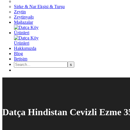
Sirke & Nar Ekşisi & Turşu
Zeytin
Zeytinyağı
Mağazalar
Hakkımızda
Blog
İletişim
Datça Hindistan Cevizli Ezme 3