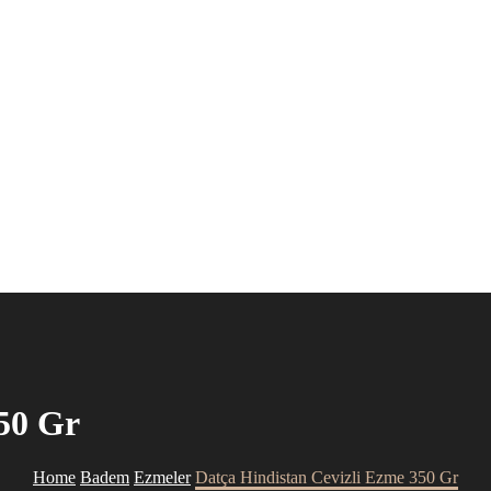
50 Gr
Home
Badem
Ezmeler
Datça Hindistan Cevizli Ezme 350 Gr