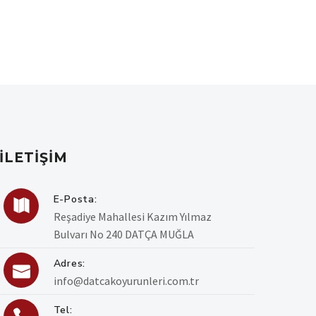
İLETIŞIM
E-Posta:

Reşadiye Mahallesi Kazım Yılmaz
Bulvarı No 240 DATÇA MUĞLA
Adres:

info@datcakoyurunleri.com.tr
Tel: