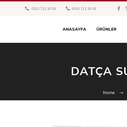
0252 712 30 30
0542 712 30 30
ANASAYFA
ÜRÜNLER
DATÇA S
Home