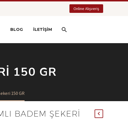
Online Alışveriş
BLOG
İLETIŞIM
I 150 GR
ekeri 150 GR
MLI BADEM ŞEKERI