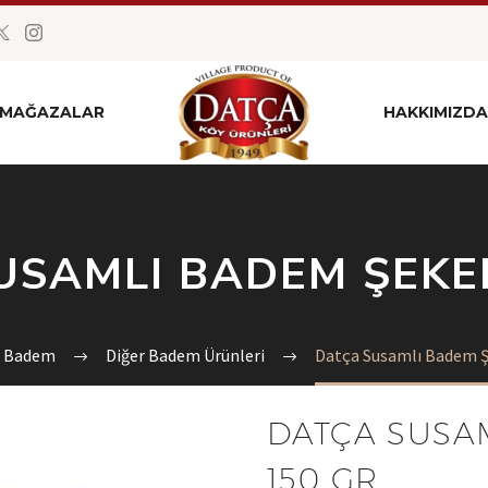
MAĞAZALAR
HAKKIMIZDA
USAMLI BADEM ŞEKER
Badem
Diğer Badem Ürünleri
Datça Susamlı Badem Ş
DATÇA SUSA
150 GR