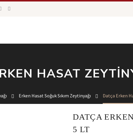
RKEN HASAT ZEYTINY
yağı
Erken Hasat Soğuk Sıkım Zeytinyağı
Datça Erken Ha
DATÇA ERKEN
5 LT