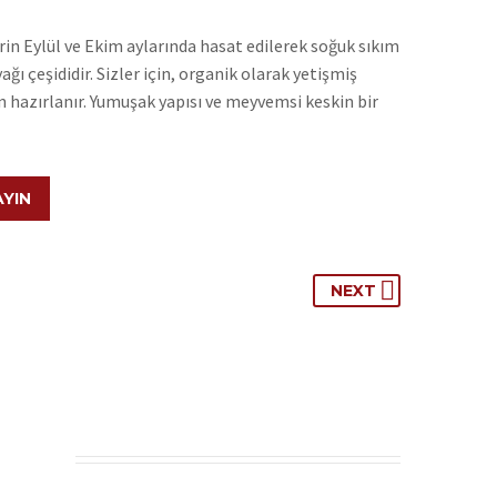
in Eylül ve Ekim aylarında hasat edilerek soğuk sıkım
yağı çeşididir. Sizler için, organik olarak yetişmiş
n hazırlanır. Yumuşak yapısı ve meyvemsi keskin bir
AYIN
NEXT
N