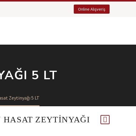
Online Alışveriş
AĞI 5 LT
sat Zeytinyağı 5 LT
 HASAT ZEYTINYAĞI