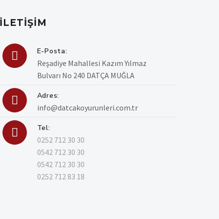
İLETIŞIM
E-Posta:

Reşadiye Mahallesi Kazım Yılmaz
Bulvarı No 240 DATÇA MUĞLA
Adres:

info@datcakoyurunleri.com.tr
Tel:

0252 712 30 30
0542 712 30 30
0542 712 30 30
0252 712 83 18