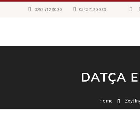
0252 712 30 30
0542 712 30 30
DATÇA E
Home
Zeytin