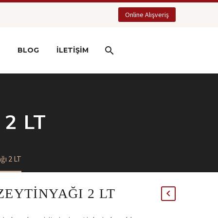
Online Alışveriş
BLOG
İLETIŞIM
 2 LT
ğı 2 LT
ZEYTINYAĞI 2 LT