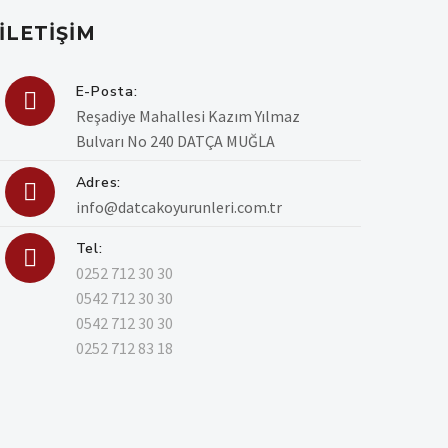
İLETIŞIM
E-Posta:

Reşadiye Mahallesi Kazım Yılmaz
Bulvarı No 240 DATÇA MUĞLA
Adres:

info@datcakoyurunleri.com.tr
Tel:

0252 712 30 30
0542 712 30 30
0542 712 30 30
0252 712 83 18