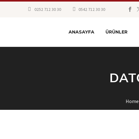
0252 712 30 30
0542 712 30 30
ANASAYFA
ÜRÜNLER
DATÇ
Home