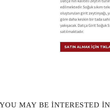
Datça’nın kaliteli zeytin türle
edilmektedir. Soğuk sıkım tekn
oluşturulan girit zeytinyağı, y
göre daha keskin bir tada sahi
yakışacak. Datça Girit Soğuk S
satılmaktadır.
SATIN ALMAK İÇIN TIKL
YOU MAY BE INTERESTED I