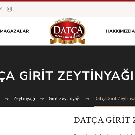
MAĞAZALAR
HAKKIMIZDA
A GIRIT ZEYTINYAĞI
Zeytinyağı
Girit Zeytinyağı
Datça Girit Zeytinya
DATÇA GIRIT 