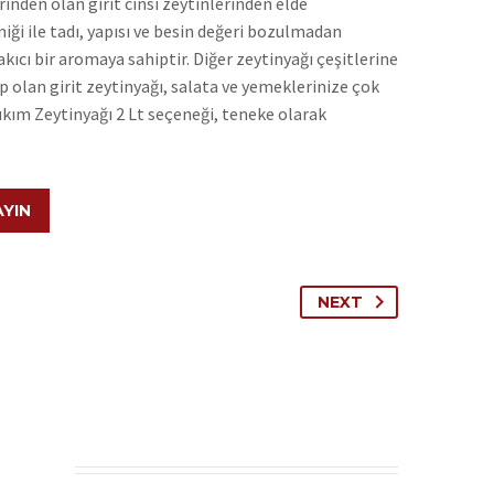
rinden olan girit cinsi zeytinlerinden elde
iği ile tadı, yapısı ve besin değeri bozulmadan
akıcı bir aromaya sahiptir. Diğer zeytinyağı çeşitlerine
p olan girit zeytinyağı, salata ve yemeklerinize çok
ıkım Zeytinyağı 2 Lt seçeneği, teneke olarak
AYIN
NEXT
N