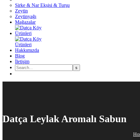
Sirke & Nar Ekşisi & Turşu
Zeytin
Zeytinyağı
Mağazalar
Hakkımızda
Blog
İletişim
Datça Leylak Aromalı Sabun
Ho