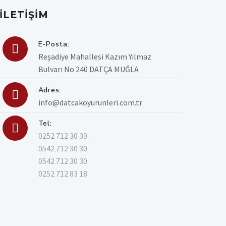
İLETIŞIM
E-Posta:

Reşadiye Mahallesi Kazım Yılmaz
Bulvarı No 240 DATÇA MUĞLA
Adres:

info@datcakoyurunleri.com.tr
Tel:

0252 712 30 30
0542 712 30 30
0542 712 30 30
0252 712 83 18