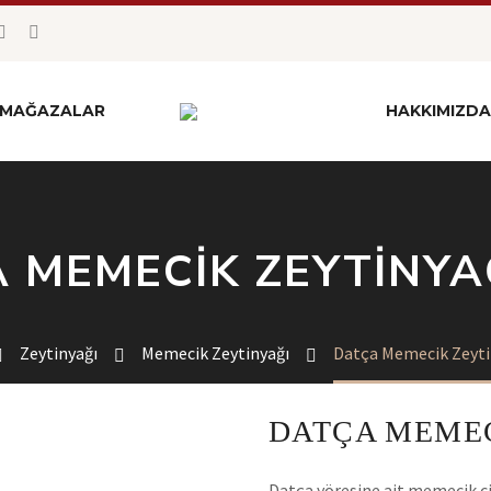
MAĞAZALAR
HAKKIMIZDA
 MEMECIK ZEYTINYAĞ
Zeytinyağı
Memecik Zeytinyağı
Datça Memecik Zeytin
DATÇA MEMEC
Datça yöresine ait memecik ci