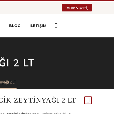
Online Alışveriş
BLOG
İLETIŞIM
I 2 LT
yağı 2 LT
IK ZEYTINYAĞI 2 LT
nsi zeytinlerinden soğuk sıkım tekniği ile