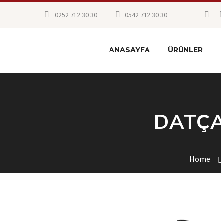
0252 712 30 30
0542 712 30 30
ANASAYFA
ÜRÜNLER
DATÇA
Home