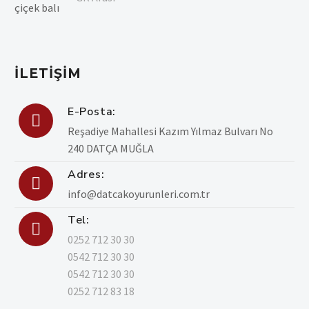
İLETIŞIM
E-Posta:

Reşadiye Mahallesi Kazım Yılmaz Bulvarı No
240 DATÇA MUĞLA
Adres:

info@datcakoyurunleri.com.tr
Tel:

0252 712 30 30
0542 712 30 30
0542 712 30 30
0252 712 83 18