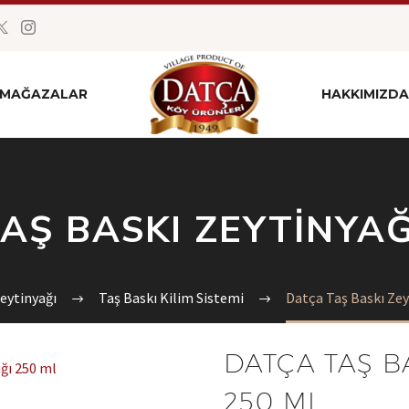
MAĞAZALAR
HAKKIMIZDA
AŞ BASKI ZEYTINYAĞ
eytinyağı
Taş Baskı Kilim Sistemi
Datça Taş Baskı Zey
DATÇA TAŞ B
250 ML