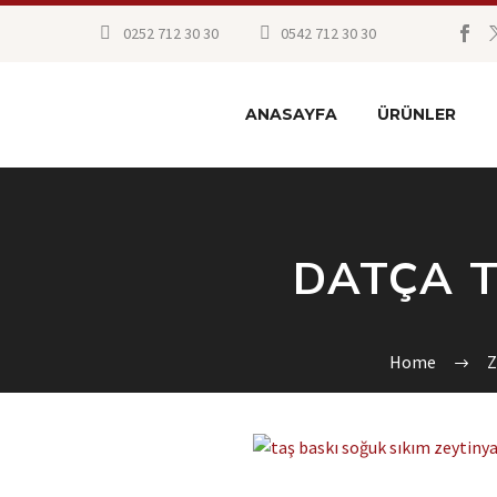
0252 712 30 30
0542 712 30 30
ANASAYFA
ÜRÜNLER
DATÇA T
Home
Z