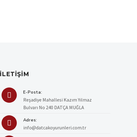
İLETIŞIM
E-Posta:

Reşadiye Mahallesi Kazım Yılmaz
Bulvarı No 240 DATÇA MUĞLA
Adres:

info@datcakoyurunleri.com.tr