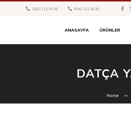
0252 712 30 30
0542 712 30 30
ANASAYFA
ÜRÜNLER
DATÇA Y
Home