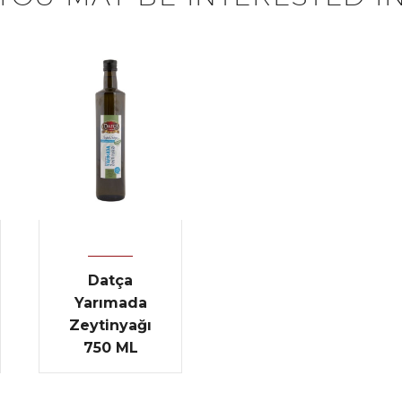
Datça
Yarımada
Zeytinyağı
750 ML