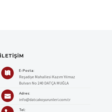
İLETIŞIM
E-Posta:

Reşadiye Mahallesi Kazım Yılmaz
Bulvarı No 240 DATÇA MUĞLA
Adres:

info@datcakoyurunleri.com.tr
Tel: