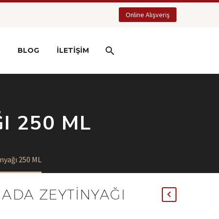
Online Alışveriş
BLOG
İLETIŞIM
I 250 ML
nyağı 250 ML
ADA ZEYTINYAĞI