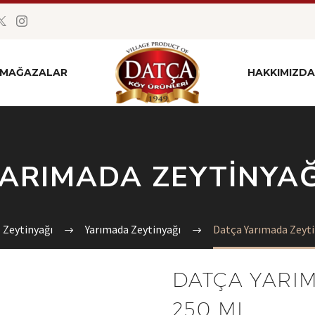
MAĞAZALAR
HAKKIMIZDA
ARIMADA ZEYTINYAĞ
Zeytinyağı
Yarımada Zeytinyağı
Datça Yarımada Zeyti
DATÇA YARIM
250 ML