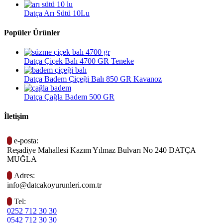
Datça Arı Sütü 10Lu
Popüler Ürünler
Datça Çiçek Balı 4700 GR Teneke
Datça Badem Çiçeği Balı 850 GR Kavanoz
Datça Çağla Badem 500 GR
İletişim

e-posta:
Reşadiye Mahallesi Kazım Yılmaz Bulvarı No 240 DATÇA
MUĞLA

Adres:
info@datcakoyurunleri.com.tr

Tel:
0252 712 30 30
0542 712 30 30