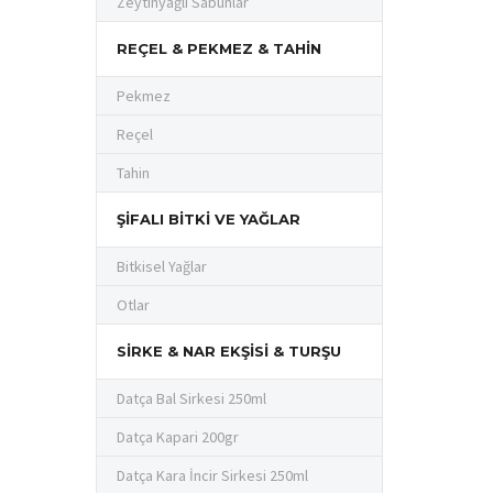
Zeytinyağlı Sabunlar
REÇEL & PEKMEZ & TAHIN
Pekmez
Reçel
Tahin
ŞIFALI BITKI VE YAĞLAR
Bitkisel Yağlar
Otlar
SIRKE & NAR EKŞISI & TURŞU
Datça Bal Sirkesi 250ml
Datça Kapari 200gr
Datça Kara İncir Sirkesi 250ml