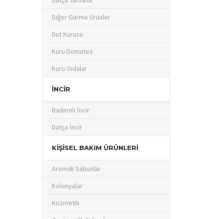
Datça Tarhana
Diğer Gurme Ürünler
Dut Kurusu
Kuru Domates
Kuru Gıdalar
İNCIR
Bademli İncir
Datça İncir
KIŞISEL BAKIM ÜRÜNLERI
Aromalı Sabunlar
Kolonyalar
Kozmetik