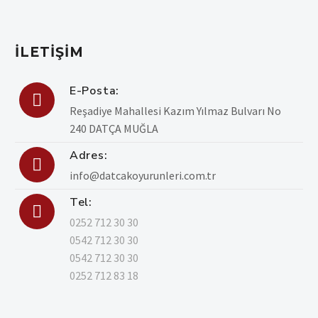
İLETIŞIM
E-Posta:

Reşadiye Mahallesi Kazım Yılmaz Bulvarı No
240 DATÇA MUĞLA
Adres:

info@datcakoyurunleri.com.tr
Tel:

0252 712 30 30
0542 712 30 30
0542 712 30 30
0252 712 83 18