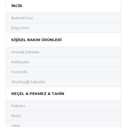
İNCIR
Bademli İncir
Datça İncir
KIŞISEL BAKIM ÜRÜNLERI
Aromalı Sabunlar
Kolonyalar
Kozmetik
Zeytinyağlı Sabunlar
REÇEL & PEKMEZ & TAHIN
Pekmez
Reçel
Tahin