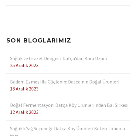
Bademli Yeşil Zeytin Nasıl
Yapılır?
03 Mar 2023
Datça evinize gelsin
30 Ara 2021
SON BLOGLARIMIZ
Sağlık ve Lezzet Dengesi: Datça’dan Kara Üzüm
25 Aralık 2023
Badem Ezmesi ile Güçlenin: Datça'nın Doğal Ürünleri
18 Aralık 2023
Doğal Fermentasyon: Datça Köy Ürünleri'nden Bal Sirkesi
12 Aralık 2023
Sağlıklı Yağ Seçeneği: Datça Köy Ürünleri Keten Tohumu
Yağı