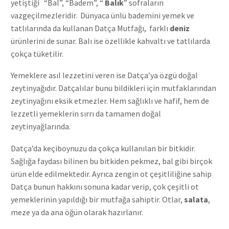
yetiştiği “Bal”, “Badem”, “
Balık
” sofraların
vazgeçilmezleridir. Dünyaca ünlü bademini yemek ve
tatlılarında da kullanan Datça Mutfağı, farklı
deniz
ürünlerini de sunar. Balı ise özellikle kahvaltı ve tatlılarda
çokça tüketilir.
Yemeklere asıl lezzetini veren ise Datça’ya özgü doğal
zeytinyağıdır. Datçalılar bunu bildikleri için mutfaklarından
zeytinyağını eksik etmezler. Hem sağlıklı ve hafif, hem de
lezzetli yemeklerin sırrı da tamamen doğal
zeytinyağlarınd
a.
Datça’da keçiboynuzu da çokça kullanılan bir bitkidir.
Sağlığa faydas
ı bilinen
bu bitkiden pekmez, bal gibi birçok
ürün elde edilmektedir. Ayrıca zengin ot çeşitliliğine sahip
Datça bunun hakkını sonuna kadar verip, çok çeşitli ot
yemeklerinin yapıldığı bir mutfağa sahiptir. Otlar,
salata
,
meze ya da ana öğün olarak hazırlanır.