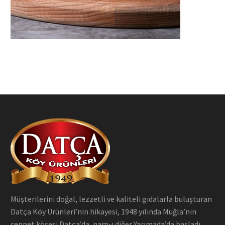
Müşterilerini doğal, lezzetli ve kaliteli gıdalarla buluşturan
Datça Köy Ürünleri’nin hikayesi, 1948 yılında Muğla’nın
cennet köşesi Datça’da, nam-ı diğer Yarımada’da başladı.