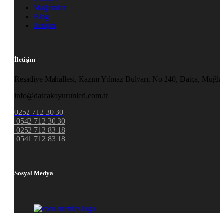
Mağazalar
Blog
İletişim
İletişim
Reşadiye Mahallesi, Kazım Yılmaz Bulvarı, No 240, Datça, Muğl
info@datcakoyurunleri.com.tr
0252 712 30 30
0542 712 30 30
0252 712 83 18
0541 712 83 18
Sosyal Medya