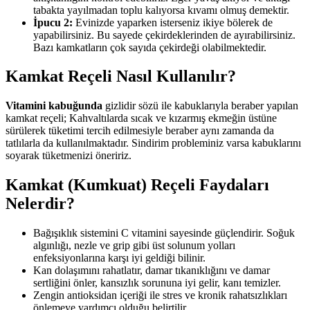
tabakta yayılmadan toplu kalıyorsa kıvamı olmuş demektir.
İpucu 2:
Evinizde yaparken isterseniz ikiye bölerek de
yapabilirsiniz. Bu sayede çekirdeklerinden de ayırabilirsiniz.
Bazı kamkatların çok sayıda çekirdeği olabilmektedir.
Kamkat Reçeli Nasıl Kullanılır?
Vitamini kabuğunda
gizlidir sözü ile kabuklarıyla beraber yapılan
kamkat reçeli; Kahvaltılarda sıcak ve kızarmış ekmeğin üstüne
sürülerek tüketimi tercih edilmesiyle beraber aynı zamanda da
tatlılarla da kullanılmaktadır. Sindirim probleminiz varsa kabuklarını
soyarak tüketmenizi öneririz.
Kamkat (Kumkuat) Reçeli Faydaları
Nelerdir?
Bağışıklık sistemini C vitamini sayesinde güçlendirir. Soğuk
algınlığı, nezle ve grip gibi üst solunum yolları
enfeksiyonlarına karşı iyi geldiği bilinir.
Kan dolaşımını rahatlatır, damar tıkanıklığını ve damar
sertliğini önler, kansızlık sorununa iyi gelir, kanı temizler.
Zengin antioksidan içeriği ile stres ve kronik rahatsızlıkları
önlemeye yardımcı olduğu belirtilir.