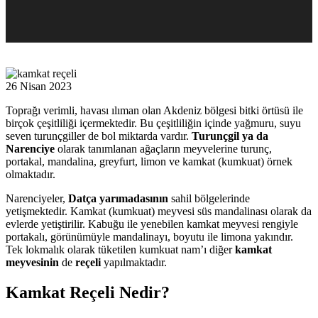
26 Nisan 2023
Toprağı verimli, havası ılıman olan Akdeniz bölgesi bitki örtüsü ile
birçok çeşitliliği içermektedir. Bu çeşitliliğin içinde yağmuru, suyu
seven turunçgiller de bol miktarda vardır.
Turunçgil ya da
Narenciye
olarak tanımlanan ağaçların meyvelerine turunç,
portakal, mandalina, greyfurt, limon ve kamkat (kumkuat) örnek
olmaktadır.
Narenciyeler,
Datça yarımadasının
sahil bölgelerinde
yetişmektedir. Kamkat (kumkuat) meyvesi süs mandalinası olarak da
evlerde yetiştirilir. Kabuğu ile yenebilen kamkat meyvesi rengiyle
portakalı, görünümüyle mandalinayı, boyutu ile limona yakındır.
Tek lokmalık olarak tüketilen kumkuat nam’ı diğer
kamkat
meyvesinin
de
reçeli
yapılmaktadır.
Kamkat Reçeli Nedir?