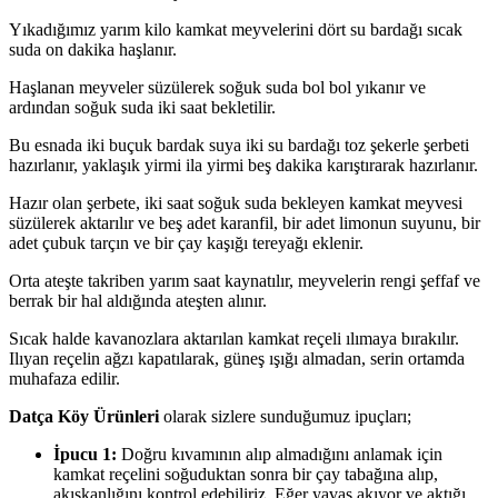
Yıkadığımız yarım kilo kamkat meyvelerini dört su bardağı sıcak
suda on dakika haşlanır.
Haşlanan meyveler süzülerek soğuk suda bol bol yıkanır ve
ardından soğuk suda iki saat bekletilir.
Bu esnada iki buçuk bardak suya iki su bardağı toz şekerle şerbeti
hazırlanır, yaklaşık yirmi ila yirmi beş dakika karıştırarak hazırlanır.
Hazır olan şerbete, iki saat soğuk suda bekleyen kamkat meyvesi
süzülerek aktarılır ve beş adet karanfil, bir adet limonun suyunu, bir
adet çubuk tarçın ve bir çay kaşığı tereyağı eklenir.
Orta ateşte takriben yarım saat kaynatılır, meyvelerin rengi şeffaf ve
berrak bir hal aldığında ateşten alınır.
Sıcak halde kavanozlara aktarılan kamkat reçeli ılımaya bırakılır.
Ilıyan reçelin ağzı kapatılarak, güneş ışığı almadan, serin ortamda
muhafaza edilir.
Datça Köy Ürünleri
olarak sizlere sunduğumuz ipuçları;
İpucu 1:
Doğru kıvamının alıp almadığını anlamak için
kamkat reçelini soğuduktan sonra bir çay tabağına alıp,
akışkanlığını kontrol edebiliriz. Eğer yavaş akıyor ve aktığı