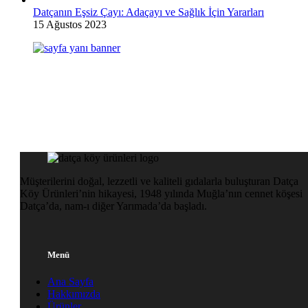
Datçanın Eşsiz Çayı: Adaçayı ve Sağlık İçin Yararları
15 Ağustos 2023
Müşterilerini doğal, lezzetli ve kaliteli gıdalarla buluşturan Datça
Köy Ürünleri’nin hikayesi, 1948 yılında Muğla’nın cennet köşesi
Datça’da, nam-ı diğer Yarımada’da başladı.
Menü
Ana Sayfa
Hakkımızda
Ürünler