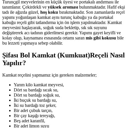
Turunçgil meyvelerinin en küçük üyesi ve portakalı andırması ile
tanımlanır. Çekirdekli ve
yüksek aroması
bulunmaktadır. Hafif ekşi
tadı ile ağızda güzel,
hoş koku
bırakmaktadır. Son zamanlarda reçel
yapımı yoğunlaşan kamkat aynı turunç kabuğu ya da portakal
kabuğu reçeli gibi tatlandırma için ön işlem yapılmaktadır. Kamkat
meyvesini haşlayarak, soğuk suda bekletip, sık sık suyunu
değiştirerek acı tadının giderilmesi gerekir. Yapımı gayet keyifli ve
kolay olup, kaynaması esnasında ortamı saran
mis gibi kokusu
bile
bu lezzeti yapmaya sebep olabilir.
Şifası Bol Kamkat (Kumkuat)Reçeli Nasıl
Yapılır?
Kamkat reçelini yapmamız için gereken malzemeler;
Yarım kilo kamkat meyvesi,
Dört su bardağı sıcak su,
Dört su bardağı soğuk su,
İki buçuk su bardağı su,
İki su bardağı toz şeker,
Bir adet çubuk tarçın,
Bir çay kaşığı tereyağı,
Beş adet karanfil,
Bir adet limon suyu