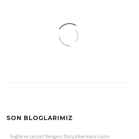
Saymakla Bitmeyen Kekik Balı
Faydaları Nelerdir?
24 Nis 2023
Bal Alırken Nelere Dikkat
Etmeliyiz?
27 Oca 2022
SON BLOGLARIMIZ
Diken Balı Faydaları
23 Ara 2021
Sağlık ve Lezzet Dengesi: Datça’dan Kara Üzüm