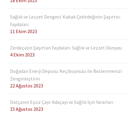
18 Ekim 2023
Sağlık ve Lezzet Dengesi: Kabak Çekirdeğinin Şaşırtıcı
Faydaları
Kekik Balı Nasıl Yapılır?
11 Ekim 2023
26 Eyl 2022
Zerdeçalın Şaşırtan Faydaları: Sağlık ve Lezzet Dünyası
Arıların Datça’da Bal
4 Ekim 2023
Yolculuğu
03 Kas 2021
Doğadan Enerji Deposu: Keçiboynuzu ile Beslenmenizi
Datça Köy Ürünleri’nden
Zenginleştirin
Doğal Bal Çeşitleri
22 Ağustos 2023
29 Mar 2023
Datçanın Eşsiz Çayı: Adaçayı ve Sağlık İçin Yararları
Püren Balı Nedir?
15 Ağustos 2023
11 Tem 2022
Karakovan Balının Diğer
Ballardan Farkı Nedir?
14 Oca 2022