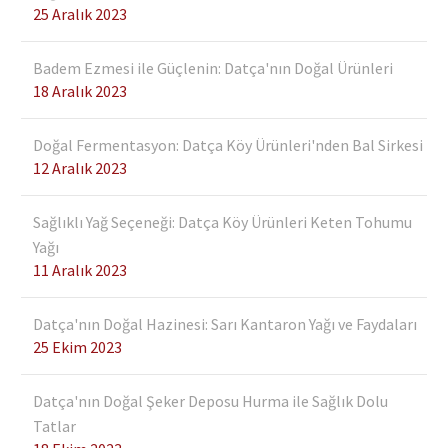
25 Aralık 2023
Çam Balı Çiçek Balı
Arasındaki Farklar
Badem Ezmesi ile Güçlenin: Datça'nın Doğal Ürünleri
27 Eki 2021
18 Aralık 2023
Bal donar mı?
Doğal Fermentasyon: Datça Köy Ürünleri'nden Bal Sirkesi
27 Ara 2021
12 Aralık 2023
Doğal Bal Nasıl Anlaşılır?
Sağlıklı Yağ Seçeneği: Datça Köy Ürünleri Keten Tohumu
08 Kas 2021
Yağı
Datça’nın Doğal Hazinesi: Çam
11 Aralık 2023
Balının Yararları Nelerdir?
06 Haz 2023
Datça'nın Doğal Hazinesi: Sarı Kantaron Yağı ve Faydaları
25 Ekim 2023
Çam Balı Mı Çiçek Balı Mı?
Datça'nın Doğal Şeker Deposu Hurma ile Sağlık Dolu
16 May 2022
Tatlar