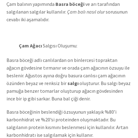
Çam balının yapımında
Basra böceği
ve arı tarafından
salgılanan salgılar kullanılır.
Çam balı nasıl olur
sorusunun
cevabı iki aşamalıdır.
Çam Ağacı
Salgısı Oluşumu:
Basra böceği adlı canlılardan on binlercesi topraktan
ağacın gövdesine tırmanır ve orada çam ağacının özsuyu ile
beslenir. Ağustos ayına doğru basura canlısı çam ağacının
özünden beyaz ve renksiz bir
salgı
oluşturur. Bu salgı beyaz
pamuğa benzer tomarlar oluşturup ağacın gövdesinden
ince bir ip gibi sarkar. Buna bal çiği denir.
Basra böceğinin beslendiği özsuyunun yaklaşık %80’i
karbonhidrat ve %20’si proteinden oluşmaktadır. Bu
salgılanın protein kısmını beslenmesi için kullanılır. Artan
karbonhidratı ise salgılamak için kullanır.