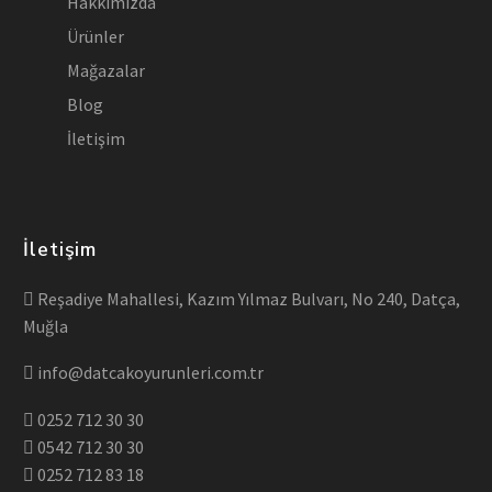
Hakkımızda
Ürünler
Mağazalar
Blog
İletişim
İletişim
Reşadiye Mahallesi, Kazım Yılmaz Bulvarı, No 240, Datça,
Muğla
info@datcakoyurunleri.com.tr
0252 712 30 30
0542 712 30 30
0252 712 83 18